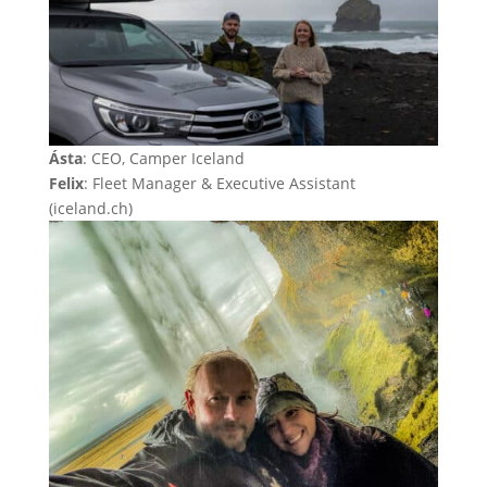
Ásta
: CEO, Camper Iceland
Felix
: Fleet Manager & Executive Assistant
(iceland.ch)