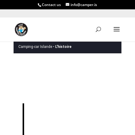
Contact us
info@camper.is
Camping-car Islande •
L'histoire
Camper Islande
La marque originale et protégée,
fondée en 2001
Derrière notre équipe estivale de 11
professionnels se trouve un noyau
familial qui se consacre à la