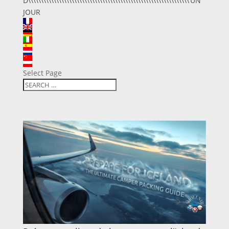
D\\\\\\\\\\\\\\\\\\\\\\\\\\\\\\\\\\\\\\\\\\\\\\\\\\\\\\\\\\\\\\\’UN
JOUR
Select Page