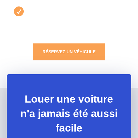

Nos véhicules sont inspectés avant
chaque location
RÉSERVEZ UN VÉHICULE
Louer une voiture
n'a jamais été aussi
facile