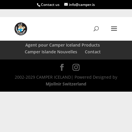
Contact us
info@camper.is
Reserve maintenant
Guide avant de réserver
Guide après la réservation
Agent pour Camper Iceland Products
Camper Islande Nouvelles
Contact
2002-2029 CAMPER ICELAND| Powered Designed by
Mjollnir Switzerland