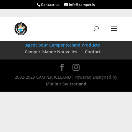
Contact us
info@camper.is
Reserve maintenant
Guide avant de réserver
Guide après la réservation
Agent pour Camper Iceland Products
Camper Islande Nouvelles
Contact
2002-2029 CAMPER ICELAND| Powered Designed by
Mjollnir Switzerland