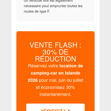
Un véhicule 4x4 est légalement
nécessaire pour emprunter toutes les
routes de type F.
VENTE FLASH :
30% DE
RÉDUCTION
Réservez votre
location de
camping-car en Islande
pour mai, juin ou juillet
2026
et économisez 30%
instantanément.