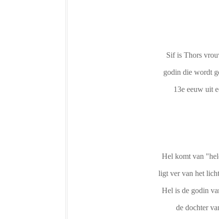
Sif is Thors vro
godin die wordt g
13e eeuw uit e
Hel komt van "hele
ligt ver van het lic
Hel is de godin va
de dochter va