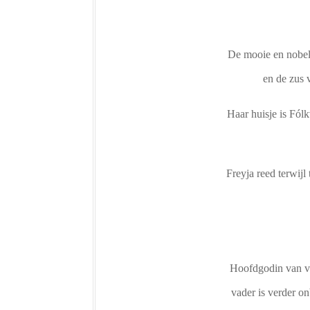
De mooie en nobele
en de zus 
Haar huisje is Fól
Freyja reed terwij
Hoofdgodin van vo
vader is verder o