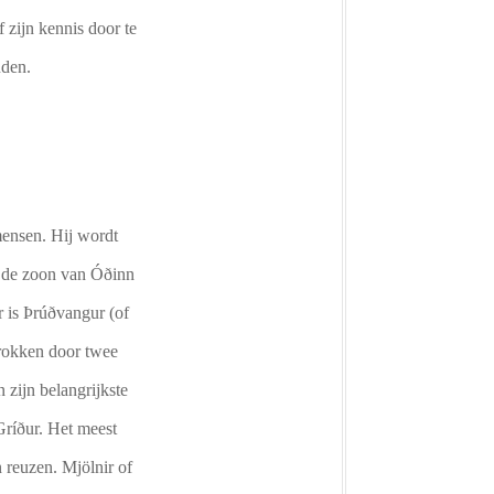
 zijn kennis door te
uden.
mensen. Hij wordt
s de zoon van Óðinn
r is Þrúðvangur (of
trokken door twee
 zijn belangrijkste
Gríður. Het meest
 reuzen. Mjölnir of