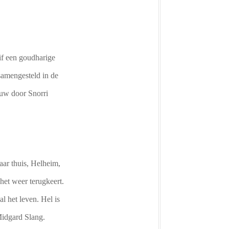
if een goudharige
samengesteld in de
euw door Snorri
aar thuis, Helheim,
 het weer terugkeert.
l het leven. Hel is
Midgard Slang.