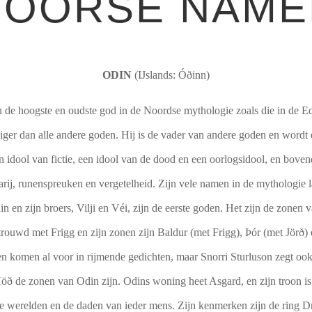
NOORSE NAME
ODIN
(IJslands: Óðinn)
n de hoogste en oudste god in de Noordse mythologie zoals die in de E
diger dan alle andere goden. Hij is de vader van andere goden en word
 idool van fictie, een idool van de dood en een oorlogsidool, en bovend
rij, runenspreuken en vergetelheid. Zijn vele namen in de mythologie 
din en zijn broers, Vilji en Véi, zijn de eerste goden. Het zijn de zonen
trouwd met Frigg en zijn zonen zijn Baldur (met Frigg), Þór (met Jörð) 
n komen al voor in rijmende gedichten, maar Snorri Sturluson zegt ook
öð de zonen van Odin zijn. Odins woning heet Asgard, en zijn troon is 
lle werelden en de daden van ieder mens. Zijn kenmerken zijn de ring D