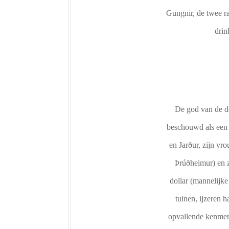
Gungnir, de twee ra
drin
De god van de do
beschouwd als een 
en Jarður, zijn vr
Þrúðheimur) en z
dollar (mannelijke
tuinen, ijzeren 
opvallende kenmerk