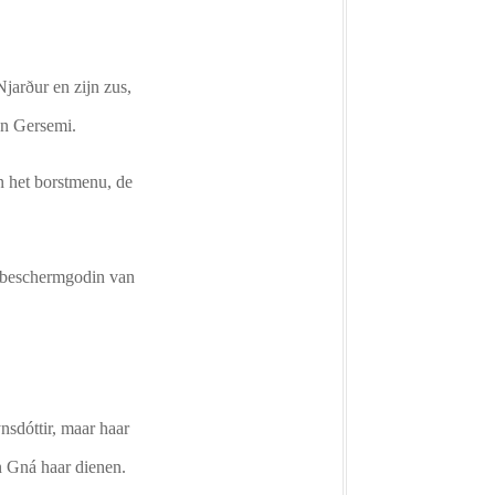
jarður en zijn zus,
en Gersemi.
n het borstmenu, de
e beschermgodin van
sdóttir, maar haar
n Gná haar dienen.