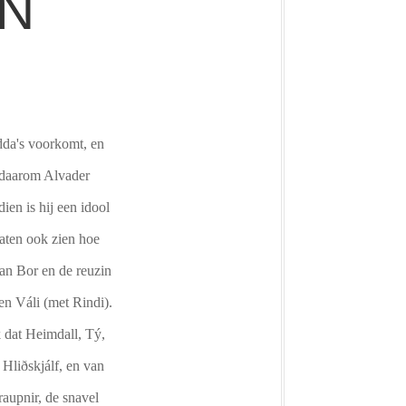
N
dda's voorkomt, en
t daarom Alvader
ien is hij een idool
laten ook zien hoe
 van Bor en de reuzin
en Váli (met Rindi).
 dat Heimdall, Tý,
Hliðskjálf, en van
raupnir, de snavel