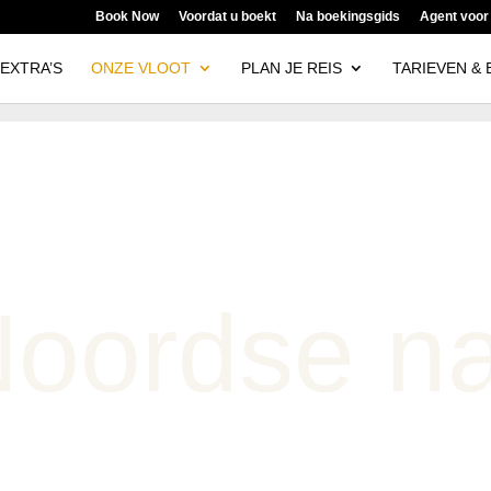
Book Now
Voordat u boekt
Na boekingsgids
Agent voor
 EXTRA’S
ONZE VLOOT
PLAN JE REIS
TARIEVEN & 
Noordse n
 IN