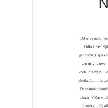
Dit is de naam va
Odin is veelzij
genoemd. Hij is een
van magie, tovena
veelzijdig hij is. O
Bestla. Odinn is ge
Deze familiebande
Braga, Víðar en H
daaruit zag hij a