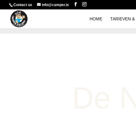
Contact us
info@camper.is
HOME
TARIEVEN &
De 
WELKOM