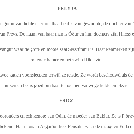
FREYJA
 godin van liefde en vruchtbaarheid is van gewoonte, de dochter van N
van Freys. De naam van haar man is Óður en hun dochters zijn Hnoss 
kvangur waar de grote en mooie zaal Sessrúmnir is. Haar kenmerken zij
rollende hamer en het zwijn Hildisvíni.
l twee katten voortsleepten terwijl ze reisde. Ze wordt beschouwd als d
huizen en het is goed om haar te noemen vanwege liefde en plezier.
FRIGG
orouders en echtgenote van Odin, de moeder van Baldur. Ze is Fjörgyn
nbekend. Haar huis in Ásgarður heet Fensalir, waar de maagden Fulla e