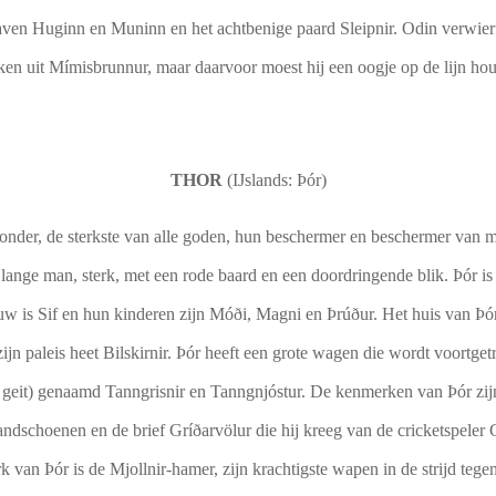
ven Huginn en Muninn en het achtbenige paard Sleipnir. Odin verwierf
ken uit Mímisbrunnur, maar daarvoor moest hij een oogje op de lijn ho
THOR
(IJslands: Þór)
nder, de sterkste van alle goden, hun beschermer en beschermer van 
lange man, sterk, met een rode baard en een doordringende blik. Þór i
ouw is Sif en hun kinderen zijn Móði, Magni en Þrúður. Het huis van Þó
ijn paleis heet Bilskirnir. Þór heeft een grote wagen die wordt voortge
 geit) genaamd Tanngrisnir en Tanngnjóstur. De kenmerken van Þór zijn
handschoenen en de brief Gríðarvölur die hij kreeg van de cricketspeler 
 van Þór is de Mjollnir-hamer, zijn krachtigste wapen in de strijd tegen