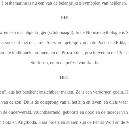
Þórshamarinn is nu een van de belangrijkste symbolen van heidenen.
SIF
uw en een machtige krijger (schildmaagd). In de Noorse mythologie is S
eassocieerd met de aarde. Sif wordt getuigd van in de Poëtische Edda, 
erdere traditionele bronnen, en de Proza Edda, geschreven in de 13e e
Sturluson, en in de poëzie van skalds.
HEL
n", dus het betekent onzichtbaar maken. Ze is een verborgen godin. H
ht van de zon. Dit is de oorsprong van al het zijn en leven, en dit is waar
n de onderwereld, vruchtbaarheid, geboorte en dood en de moeder van a
n Loki en Angrboda. Haar broers en zussen zijn de Fenris Wolf en de 