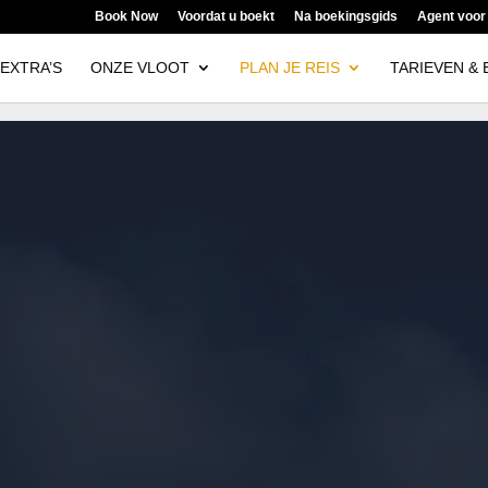
Book Now
Voordat u boekt
Na boekingsgids
Agent voor
 EXTRA’S
ONZE VLOOT
PLAN JE REIS
TARIEVEN & 