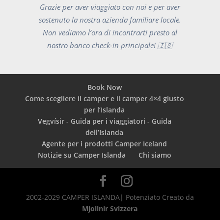
Grazie per aver viaggiato con noi e per aver
sostenuto la nostra azienda familiare locale.
Non vediamo l’ora di incontrarti presto al
nostro banco check-in principale! 🇮🇸
Book Now
Come scegliere il camper e il camper 4×4 giusto
per l’Islanda
Vegvísir - Guida per i viaggiatori - Guida
dell’Islanda
Agente per i prodotti Camper Iceland
Notizie su Camper Islanda
Chi siamo
2002-2029 CAMPER ISLANDA| Potenziato Creato da
Mjollnir Svizzera