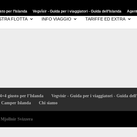
to per l’Islanda
Vegvísir - Guida per i viaggiatori - Guida dell’Islanda
Agent
STRA FLOTTA
INFO VIAGGIO
TARIFFE ED EXTRA
4×4 giusto per l’Islanda
Vegvísir - Guida per i viaggiatori - Guida dell
u Camper Islanda
Chi siamo
a
Mjollnir Svizzera