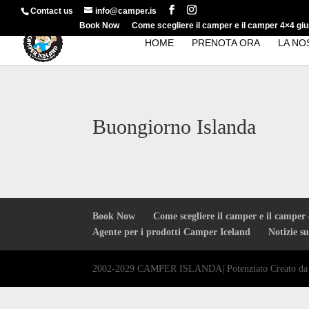
Contact us
info@camper.is
Book Now
Come scegliere il camper e il camper 4×4 gius
HOME
PRENOTA ORA
LA NO
Buongiorno Islanda
Book Now
Come scegliere il camper e il camper 
Agente per i prodotti Camper Iceland
Notizie s
2002-2029 CAMPER ISLANDA| Potenziato Creato d