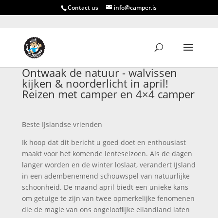
Contact us
info@camper.is
Ontwaak de natuur - walvissen
kijken & noorderlicht in april!
Reizen met camper en 4×4 camper
Beste IJslandse vrienden
Ik hoop dat dit bericht u goed doet en enthousiast
maakt voor het komende lenteseizoen. Als de dagen
langer worden en de winter loslaat, verandert IJsland
in een adembenemend schouwspel van natuurlijke
schoonheid. De maand april biedt een unieke kans
om getuige te zijn van twee opmerkelijke fenomenen
die de magie van ons ongelooflijke eilandland laten