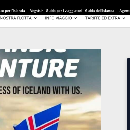
to per l’Islanda
Vegvísir - Guida per i viaggiatori - Guida dell’Islanda
Agente
 NOSTRA FLOTTA
INFO VIAGGIO
TARIFFE ED EXTRA