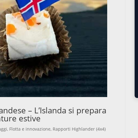
andese – L’Islanda si prepara
nture estive
aggi
,
Flotta e innovazione
,
Rapporti Highlander (4x4)