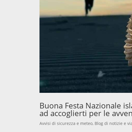
Buona Festa Nazionale isl
ad accoglierti per le avve
Avvisi di sicurezza e meteo
,
Blog di notizie e vi