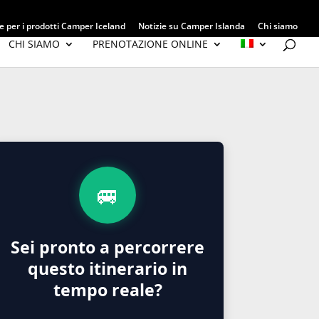
 per i prodotti Camper Iceland
Notizie su Camper Islanda
Chi siamo
CHI SIAMO
PRENOTAZIONE ONLINE
🚐
Sei pronto a percorrere
questo itinerario in
tempo reale?