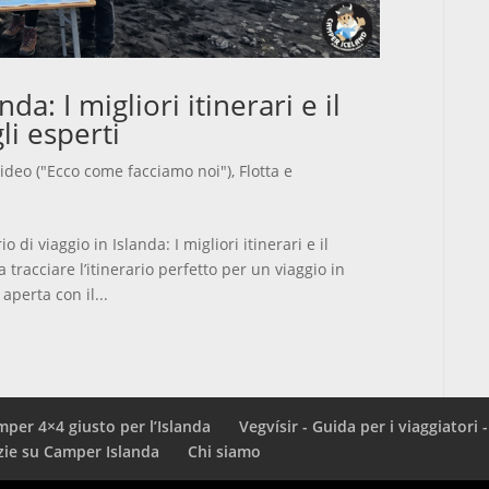
nda: I migliori itinerari e il
i esperti
 video ("Ecco come facciamo noi")
,
Flotta e
o di viaggio in Islanda: I migliori itinerari e il
tracciare l’itinerario perfetto per un viaggio in
aperta con il...
mper 4×4 giusto per l’Islanda
Vegvísir - Guida per i viaggiatori 
zie su Camper Islanda
Chi siamo