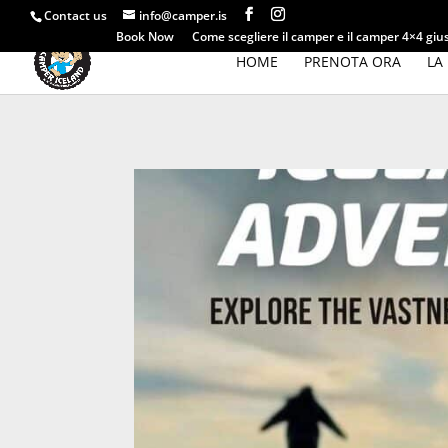
Contact us
info@camper.is
Book Now
Come scegliere il camper e il camper 4×4 gius
HOME
PRENOTA ORA
LA