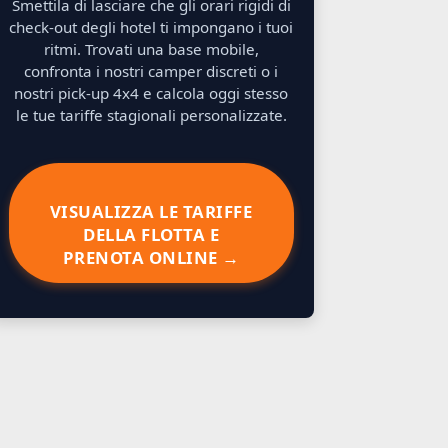
Smettila di lasciare che gli orari rigidi di
check-out degli hotel ti impongano i tuoi
ritmi. Trovati una base mobile,
confronta i nostri camper discreti o i
nostri pick-up 4x4 e calcola oggi stesso
le tue tariffe stagionali personalizzate.
VISUALIZZA LE TARIFFE
DELLA FLOTTA E
PRENOTA ONLINE →