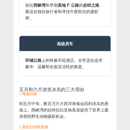
前往
西峡湾
和早期
高地 F 公路
的
必经之路
。
最适合独自旅行者和寻找午夜阳光的摄影
师。
高级房车
环城公路
上的终极车轮酒店。非常适合追求
豪华、温馨和全面灵活性的家庭。
五月和六月游览冰岛的三大理由
1.海雀归来
到五月中旬，数百万只大西洋海雀会回到冰岛的悬
崖上。西峡湾的拉特拉比亚格悬崖提供了世界上最
亲密的野生动物摄影机会。
2.霓虹灯绿色景观