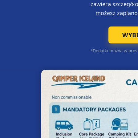
zawiera szczegół
możesz zaplano
WYBI
*Dodatki można w prost