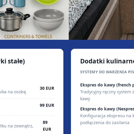
i stałe)
Dodatki kulinarn
SYSTEMY DO WARZENIA P
Ekspres do kawy (french p
30 EUR
nika na osobę
Tradycyjny ręczny system 
kawy
99 EUR
Ekspres do kawy (Nespres
Konfiguracja ekspresu na 
89
podłączenia do zasilania
tku na zewnątrz,
EUR