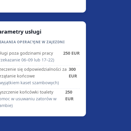
arametry usługi
IAŁANIA OPERACYJNE W ZAJEZDNI
ługi poza godzinami pracy
250 EUR
rzekazanie 06–09 lub 17–22)
zeczenie się odpowiedzialności za
300
rzątanie końcowe
EUR
 wyjątkiem kaset szambowych)
yszczenie końcówki toalety
250
omoc w usuwaniu zatorów w
EUR
ambie)