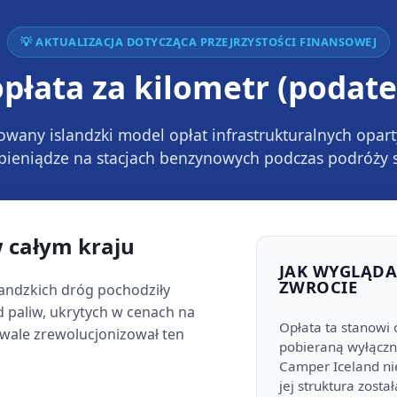
💡 AKTUALIZACJA DOTYCZĄCA PRZEJRZYSTOŚCI FINANSOWEJ
opłata za kilometr (podat
zowany islandzki model opłat infrastrukturalnych opar
 pieniądze na stacjach benzynowych podczas podróż
w całym kraju
JAK WYGLĄDA
ZWROCIE
landzkich dróg pochodziły
 paliw, ukrytych w cenach na
Opłata ta stanowi
rwale zrewolucjonizował ten
pobieraną wyłączn
Camper Iceland nie
jej struktura zost