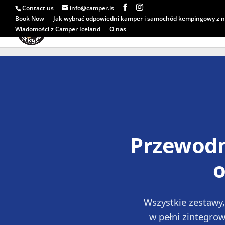
Contact us
info@camper.is
Book Now
Jak wybrać odpowiedni kamper i samochód kempingowy z n
Wiadomości z Camper Iceland
O nas
Przewodn
o
Wszystkie zestawy,
w pełni zintegro