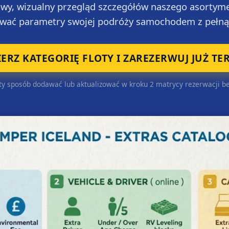
owy, wizualny przegląd szczegółów naszego asortyme
wać parametry swojej podróży samochodem z pełną p
ERZ KATEGORIĘ FLOTY I ZAREZERWUJ JUŻ TE
y sposób dodawać lub aktualizować w kroku 2 matrycy rezerwacji be