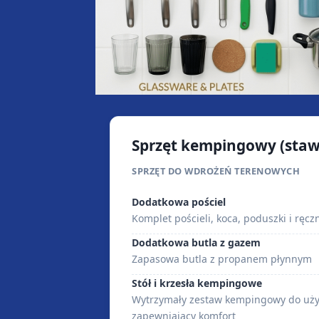
Sprzęt kempingowy (stawk
SPRZĘT DO WDROŻEŃ TERENOWYCH
Dodatkowa pościel
Komplet pościeli, koca, poduszki i ręcz
Dodatkowa butla z gazem
Zapasowa butla z propanem płynnym
Stół i krzesła kempingowe
Wytrzymały zestaw kempingowy do uży
zapewniający komfort