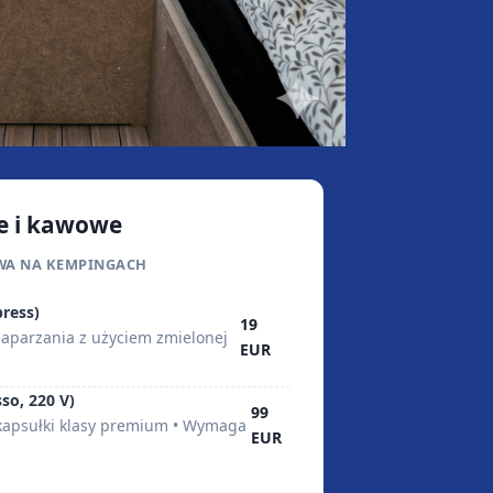
e i kawowe
IWA NA KEMPINGACH
ress)
19
zaparzania z użyciem zmielonej
EUR
so, 220 V)
99
kapsułki klasy premium • Wymaga
EUR