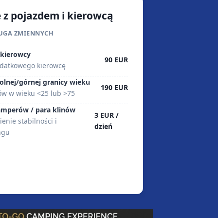
 z pojazdem i kierowcą
ŁUGA ZMIENNYCH
 kierowcy
90 EUR
odatkowego kierowcę
olnej/górnej granicy wieku
190 EUR
ów w wieku <25 lub >75
amperów / para klinów
3 EUR /
nie stabilności i
dzień
ngu