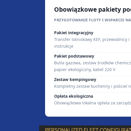
Obowiązkowe pakiety p
PRZYGOTOWANIE FLOTY I WSPARCIE NA
Pakiet integracyjny
Transfer lotniskowy KEF, przewodnicy 
instrukcje
Pakiet podstawowy
Butla gazowa, zestaw środków chemiczn
papier ekologiczny, kabel 220 V
Zestaw kempingowy
Kompletny zestaw kuchenny i pościel n
Opłata ekologiczna
Obowiązkowa lokalna opłata za zarząd