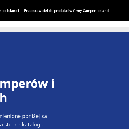
 po Islandii
Przedstawiciel ds. produktów firmy Camper Iceland
CENNIK
KONTAKT
REZERWUJ
amperów i
ch
mienione poniżej są
Ta strona katalogu