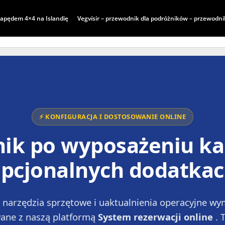
apędem 4×4 na Islandię
Vegvísir – przewodnik dla podróżników – przewodnik
START
REZERWUJ
FLOTA
PLAN PODRÓŻY
⚡ KONFIGURACJA I DOSTOSOWANIE ONLINE
ik po wyposażeniu k
pcjonalnych dodatka
 narzędzia sprzętowe i uaktualnienia operacyjne wy
wane z naszą platformą
System rezerwacji online
. 