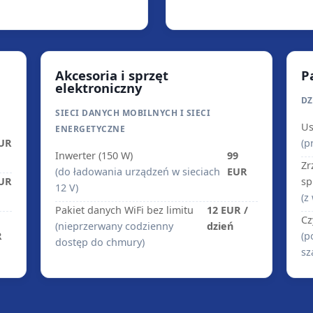
Akcesoria i sprzęt
P
elektroniczny
DZ
SIECI DANYCH MOBILNYCH I SIECI
Us
ENERGETYCZNE
EUR
(p
Inwerter (150 W)
99
Zr
(do ładowania urządzeń w sieciach
EUR
EUR
sp
12 V)
(z
Pakiet danych WiFi bez limitu
12 EUR /
Cz
(nieprzerwany codzienny
dzień
R
(p
dostęp do chmury)
sz