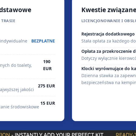
odstawowe
Kwestie związane
 TRASIE
LICENCJONOWANIE I OBS
Rejestracja dodatkowego
i indywidualne
BEZPŁATNE
Stała opłata za każdego d
Opłata za przekroczenie d
Dotyczy wyłącznie kierowc
190
ych do toalety,
Klocki wyrównujące do k
EUR
Dzienna stawka za zapewnie
bezpieczeństwa na kempi
275 EUR
ajwyższej jakości
15 EUR
zanie środowiskowe