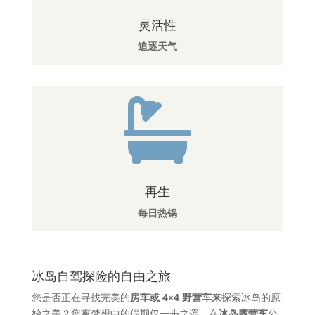
灵活性
追逐天气

再生
每日热锅
冰岛自驾探险的自由之旅
您是否正在寻找完美的
房车或 4×4 野营车来
探索冰岛的原
始之美？您离梦想中的假期仅一步之遥。在
冰岛露营车
公