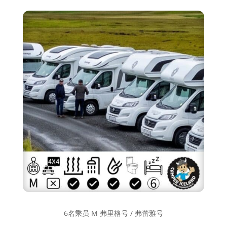
6名乘员 M 弗里格号 / 弗蕾雅号