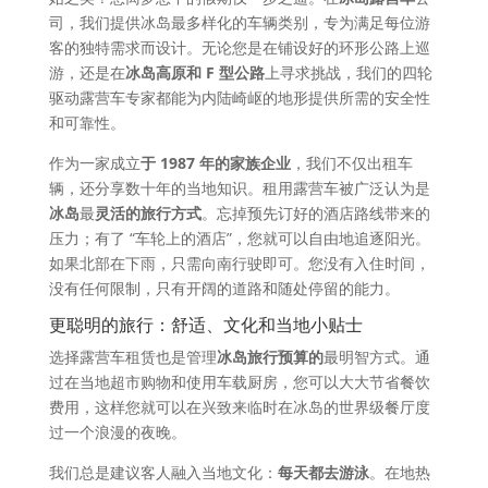
司，我们提供冰岛最多样化的车辆类别，专为满足每位游
客的独特需求而设计。无论您是在铺设好的环形公路上巡
游，还是在
冰岛高原和 F 型公路
上寻求挑战，我们的四轮
驱动露营车专家都能为内陆崎岖的地形提供所需的安全性
和可靠性。
作为一家成立
于 1987 年的家族企业
，我们不仅出租车
辆，还分享数十年的当地知识。租用露营车被广泛认为是
冰岛
最
灵活的旅行方式
。忘掉预先订好的酒店路线带来的
压力；有了 “车轮上的酒店”，您就可以自由地追逐阳光。
如果北部在下雨，只需向南行驶即可。您没有入住时间，
没有任何限制，只有开阔的道路和随处停留的能力。
更聪明的旅行：舒适、文化和当地小贴士
选择露营车租赁也是管理
冰岛旅行预算的
最明智方式。通
过在当地超市购物和使用车载厨房，您可以大大节省餐饮
费用，这样您就可以在兴致来临时在冰岛的世界级餐厅度
过一个浪漫的夜晚。
我们总是建议客人融入当地文化：
每天都去游泳
。在地热