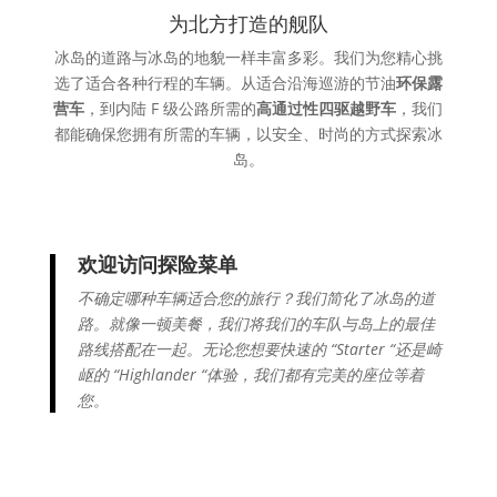
为北方打造的舰队
冰岛的道路与冰岛的地貌一样丰富多彩。我们为您精心挑
选了适合各种行程的车辆。从适合沿海巡游的节油
环保露
营车
，到内陆 F 级公路所需的
高通过性四驱越野车
，我们
都能确保您拥有所需的车辆，以安全、时尚的方式探索冰
岛。
欢迎访问探险菜单
不确定哪种车辆适合您的旅行？我们简化了冰岛的道
路。就像一顿美餐，我们将我们的车队与岛上的最佳
路线搭配在一起。无论您想要快速的 “Starter “还是崎
岖的 “Highlander “体验，我们都有完美的座位等着
您。