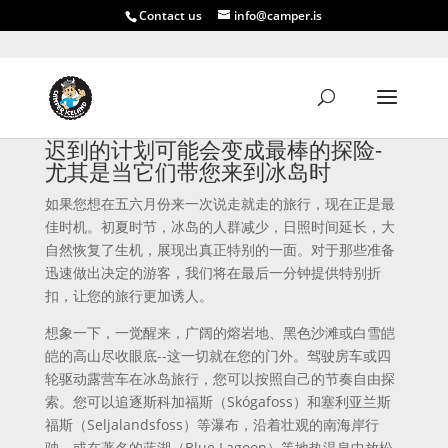
Contact us
info@camper.is
迟到的计划可能会变成最棒的探险-
尤其是当它们带您来到冰岛时
如果您想在五六月份来一次说走就走的旅行，现在正是最
佳时机。初夏时节，冰岛的人群减少，日照时间延长，大
自然恢复了生机，展现出真正特别的一面。对于那些准备
迅速做出决定的游客，我们将在最后一分钟提供特别折
扣，让您的旅行更加诱人。
想象一下，一觉醒来，广阔的熔岩地、黑色沙滩或白雪皑
皑的高山尽收眼底--这一切就在您的门外。驾驶房车或四
轮驱动露营车在冰岛旅行，您可以按照自己的节奏自由探
索。您可以追逐斯科加福斯（Skógafoss）和塞利亚兰斯
福斯（Seljalandsfoss）等瀑布，沿着壮观的南海岸行
驶，或在著名的蓝湖（Blue Lagoon）等地热温泉中放松