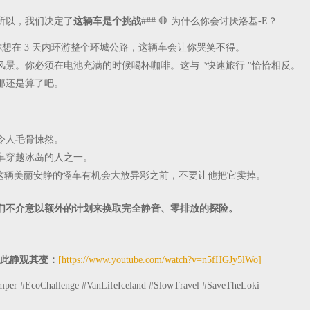
所以，我们决定了
这辆车是个挑战
### 🛑 为什么你会讨厌洛基-E？
果你想在 3 天内环游整个环城公路，这辆车会让你哭笑不得。
风景。你必须在电池充满的时候喝杯咖啡。这与 "快速旅行 "恰恰相反。
那还是算了吧。
令人毛骨悚然。
车穿越冰岛的人之一。
这辆美丽安静的怪车有机会大放异彩之前，不要让他把它卖掉。
们不介意以额外的计划来换取完全静音、零排放的探险。
在此静观其变：
[https://www.youtube.com/watch?v=n5fHGJy5lWo]
amper #EcoChallenge #VanLifeIceland #SlowTravel #SaveTheLoki