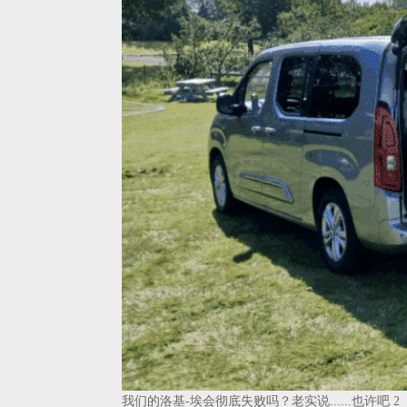
我们的洛基-埃会彻底失败吗？老实说......也许吧 2