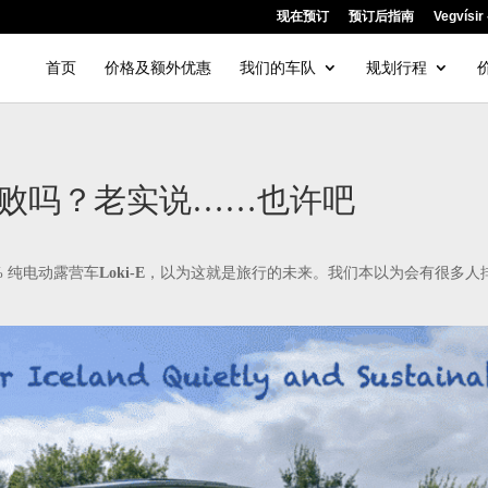
现在预订
预订后指南
Vegvís
首页
价格及额外优惠
我们的车队
规划行程
失败吗？老实说……也许吧
% 纯电动露营车
Loki-E
，以为这就是旅行的未来。我们本以为会有很多人