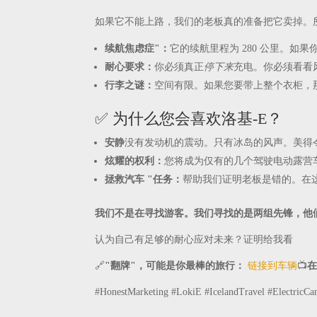
如果它不能上路，我们的老板真的准备把它卖掉。
续航焦虑症"：
它的续航里程为 280 公里。如
耐心要求：
你必须真正
停下来
充电。你必须看看
行李之谜：
空间有限。如果您要带上整个衣柜，
✅ 为什么您会喜欢洛基-E？
安静
没有发动机的震动。只有冰岛的风声。美得
炫耀的权利：
您将成为仅有的几个驾驶电动露营
拯救汽车 "任务：
帮助我们证明老板是错的。在
我们不是在寻找游客。我们寻找的是两组先锋，他
认为自己有足够的耐心应对未来？证明给我看
🔗
"翻牌"，可能是你最棒的旅行：
链接到车辆
📺
#HonestMarketing #LokiE #IcelandTravel #ElectricC