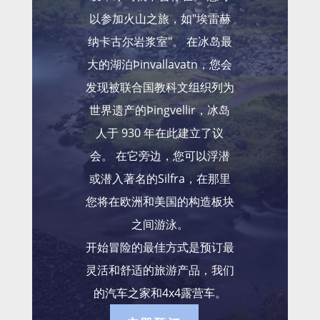
以参加火山之旅，如"埃雷赫
纳卡古尔岩浆室"。 在冰岛最
大的湖泊Þinvallavatn，您会
发现被联合国教科文组织列为
世界遗产的Þingvellir，冰岛
人于 930 年在此建立了议
会。 在它旁边，您可以浮潜
或潜入著名的Silfra，在那里
您将在欧洲和美国的构造板块
之间游泳。
开始冒险的最佳方式是预订最
灵活和舒适的旅游产品，我们
的汽车之家和4x4露营车。